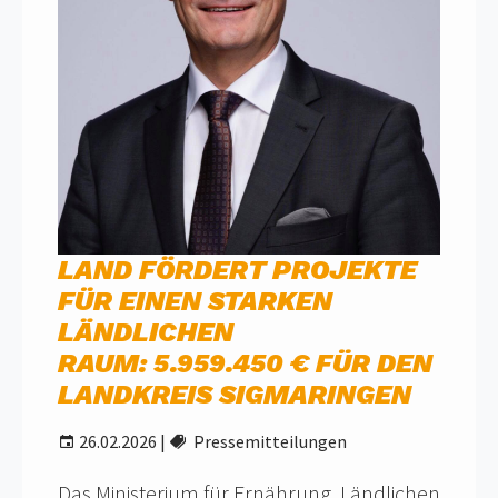
LAND FÖRDERT PROJEKTE
FÜR EINEN STARKEN
LÄNDLICHEN
RAUM: 5.959.450 € FÜR DEN
LANDKREIS SIGMARINGEN
26.02.2026
|
Pressemitteilungen
Das Ministerium für Ernährung, Ländlichen