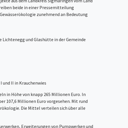
rojekte aus dem Landkreis Sigmaringen vom Land
eiben beide in einer Pressemitteilung
nd Gewässerökologie zunehmend an Bedeutung
le Lichtenegg und Glashütte in der Gemeinde
I und II in Krauchenwies
n in Höhe von knapp 265 Millionen Euro. In
er 107,6 Millionen Euro vorgesehen. Mit rund
logie. Die Mittel verteilen sich über alle
sserwerken, Erweiterungen von Pumpwerken und