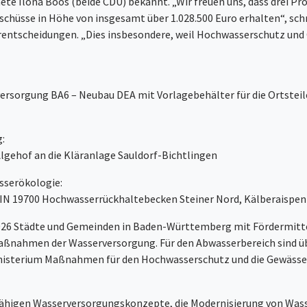
te Ilona Boos (beide CDU) bekannt. „Wir freuen uns, dass drei P
hüsse in Höhe von insgesamt über 1.028.500 Euro erhalten“, schr
erentscheidungen. „Dies insbesondere, weil Hochwasserschutz u
versorgung BA6 – Neubau DEA mit Vorlagebehälter für die Ortstei
g:
lgehof an die Kläranlage Sauldorf-Bichtlingen
sserökologie:
 DIN 19700 Hochwasserrückhaltebecken Steiner Nord, Kälberaispen 
26 Städte und Gemeinden in Baden-Württemberg mit Fördermittel
Maßnahmen der Wasserversorgung. Für den Abwasserbereich sind üb
isterium Maßnahmen für den Hochwasserschutz und die Gewässeröko
fähigen Wasserversorgungskonzepte, die Modernisierung von Wa