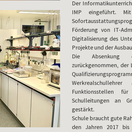
Der Informatikunterric
IMP eingeführt. Mi
Sofortausstattungsprog
Förderung von IT-Admi
Digitalisierung des Unt
Projekte und der Ausbau
Die Absenkung d
zurückgenommen, der L
Qualifizierungsp
Werkrealschullehrer
Funktionsstellen fü
Schulleitungen an G
gestärkt.
Schule braucht gute Ra
den Jahren 2017 bis 